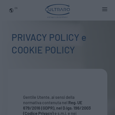
EN
WHO WE ARE
PRODUCTS
PRIVACY POLICY e
APPLICATIONS
COOKIE POLICY
NEWS
BLOG
QUALITY AND INNOVATION
Contact Us
Gentile Utente, ai sensi della
normativa contenuta nel
Reg. UE
679/2016 (GDPR), nel D.lgs. 196/2003
(Codice Privacy)
e s.m.i. e nei