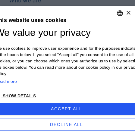
Who we are
Products
×
his website uses cookies
Careers
e value your privacy
ENGLISH
Contact us
ITALIAN
Blog
 use cookies to improve user experience and for the purposes indicat
ENGLISH
PRIVACY POLICY E COOKIES
 the boxes below. If you select "Accept all" you consent to the use of all
okies, or you can choose which ones you authorize us to use by select
FRENCH
GENERAL TERMS AND CONDITIONS OF SALE
e boxes below. You can read more about our cookie policy in our priva
GERMAN
licy.
GENERAL TERMS AND CONDITIONS OF PURCHASE
ead more
ZH
WHISTLEBLOWING
SHOW DETAILS
© 2026 - CULTRARO AUTOMAZIONE ENGINEERING
ACCEPT ALL
DECLINE ALL
powered by Proposte