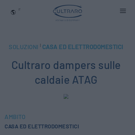
IT
CHI SIAMO
PRODOTTI
|
SOLUZIONI
CASA ED ELETTRODOMESTICI
APPLICAZIONI
Cultraro dampers sulle
NEWS
BLOG
caldaie ATAG
QUALITA' E INNOVAZIONE
Contattaci
AMBITO
CASA ED ELETTRODOMESTICI