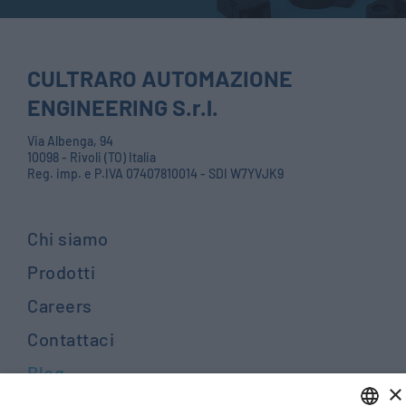
CULTRARO AUTOMAZIONE
ENGINEERING S.r.l.
Via Albenga, 94
10098 - Rivoli (TO) Italia
Reg. imp. e P.IVA 07407810014 - SDI W7YVJK9
Chi siamo
Prodotti
Careers
Contattaci
Blog
×
PRIVACY POLICY E COOKIES