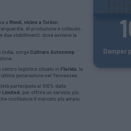
1
ova a
Rivoli, vicino a Torino
:
vanguardia, di produzione e collaudo.
i e due stabilimenti, dove avviene la
Damper p
in India, sorge
Cultraro Autocomp
zione.
 centro logistico situato in
Florida
, la
 ultima generazione nel Tennessee.
ietà partecipata al 100% dalla
 Limited
, per offrire un servizio più
e che costituisce il mercato più ampio