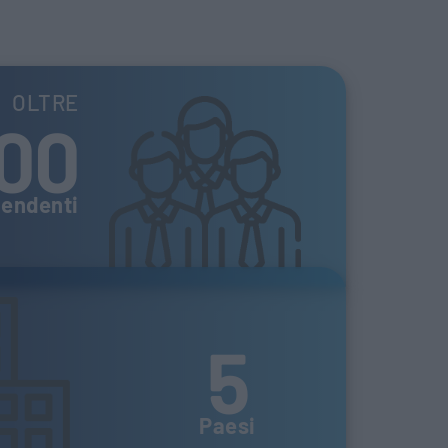
OLTRE
00
pendenti
5
Paesi