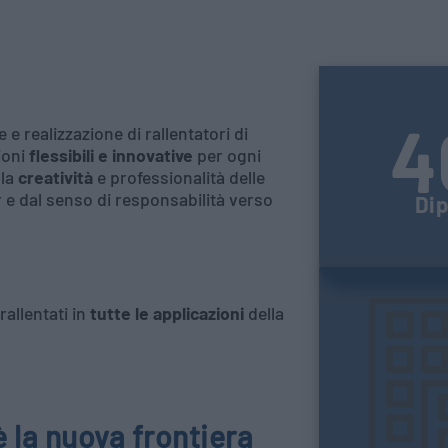
4
 e realizzazione di rallentatori di
ioni
flessibili e innovative
per ogni
lla
creatività
e professionalità delle
r e dal senso di responsabilità verso
Di
allentati in
tutte le applicazioni
della
è la nuova frontiera