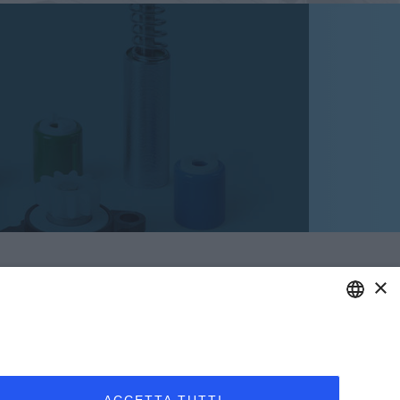
×
IVACY POLICY E COOKIES
RMINI E CONDIZIONI GENERALI DI VENDITA
ENGLISH
RMINI E CONDIZIONI GENERALI DI ACQUISTO
ITALIAN
IVACY DIPENDENTI - PRIVACY CLIENTI E
RNITORI