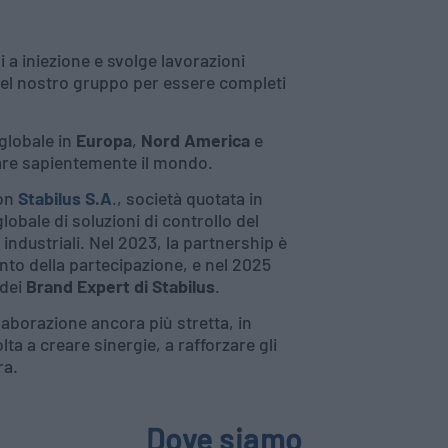
 a iniezione e svolge lavorazioni
 del nostro gruppo per essere completi
 globale in
Europa
,
Nord America
e
tare sapientemente il mondo.
con
Stabilus S.A
.
, società quotata in
globale di soluzioni di controllo del
ndustriali. Nel 2023, la partnership è
nto della partecipazione, e nel 2025
 dei
Brand Expert di Stabilus
.
laborazione ancora più stretta, in
lta a creare sinergie, a rafforzare gli
ra.
Dove siamo