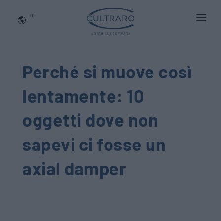
IT
CHI SIAMO
PRODOTTI
Perché si muove così
APPLICAZIONI
lentamente: 10
NEWS
oggetti dove non
BLOG
sapevi ci fosse un
QUALITA' E INNOVAZIONE
axial damper
Contattaci