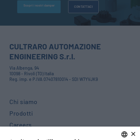
Scopri i nostri damper
CONTATTACI
CULTRARO AUTOMAZIONE
ENGINEERING S.r.l.
Via Albenga, 94
10098 - Rivoli (TO) Italia
Reg. imp. e P.IVA 07407810014 - SDI W7YVJK9
Chi siamo
Prodotti
Careers
×
Contattaci