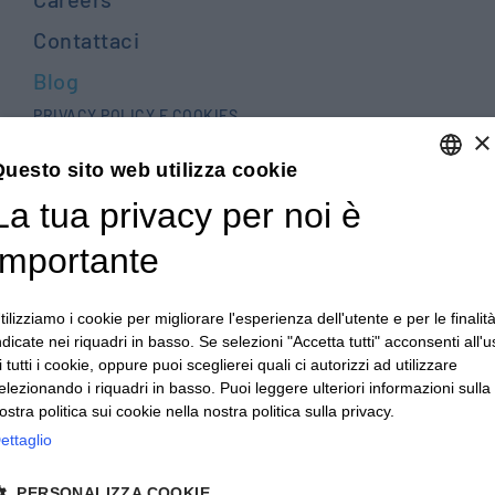
Contattaci
Blog
PRIVACY POLICY E COOKIES
×
TERMINI E CONDIZIONI GENERALI DI VENDITA
uesto sito web utilizza cookie
TERMINI E CONDIZIONI GENERALI DI ACQUISTO
La tua privacy per noi è
ENGLISH
PRIVACY DIPENDENTI - PRIVACY CLIENTI E FORNITORI
ITALIAN
importante
ENGLISH
CONDIZIONI GENERALI PER LA REALIZZAZIONE DI
ATTREZZATURE
tilizziamo i cookie per migliorare l'esperienza dell'utente e per le finalit
FRENCH
ndicate nei riquadri in basso. Se selezioni "Accetta tutti" acconsenti all'
WHISTLEBLOWING
GERMAN
i tutti i cookie, oppure puoi sceglierei quali ci autorizzi ad utilizzare
elezionando i riquadri in basso. Puoi leggere ulteriori informazioni sulla
ZH
ostra politica sui cookie nella nostra politica sulla privacy.
© 2026 - CULTRARO AUTOMAZIONE ENGINEERING
ettaglio
powered by Proposte
PERSONALIZZA COOKIE