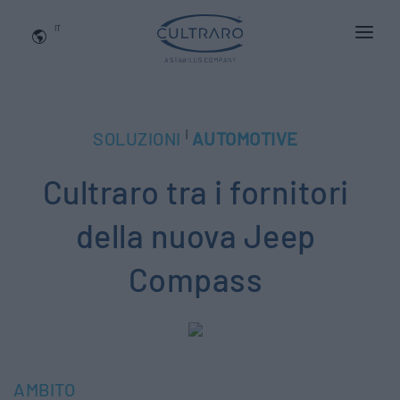
IT
CHI SIAMO
PRODOTTI
|
SOLUZIONI
AUTOMOTIVE
APPLICAZIONI
Cultraro tra i fornitori
NEWS
BLOG
della nuova Jeep
QUALITA' E INNOVAZIONE
Compass
Contattaci
AMBITO