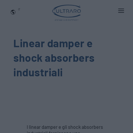
IT
CHI SIAMO
PRODOTTI
Linear damper e
APPLICAZIONI
shock absorbers
NEWS
industriali
BLOG
QUALITA' E INNOVAZIONE
Contattaci
I linear damper e gli shock absorbers