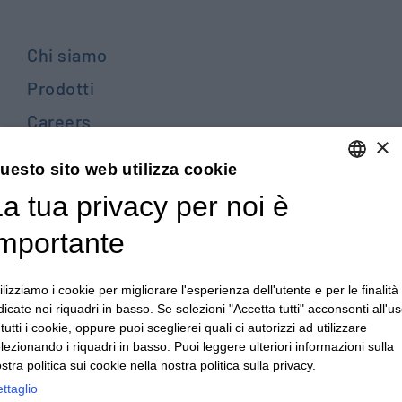
Chi siamo
Prodotti
Careers
×
Contattaci
uesto sito web utilizza cookie
Blog
a tua privacy per noi è
ENGLISH
PRIVACY POLICY E COOKIES
ITALIAN
importante
TERMINI E CONDIZIONI GENERALI DI VENDITA
ENGLISH
TERMINI E CONDIZIONI GENERALI DI ACQUISTO
ilizziamo i cookie per migliorare l'esperienza dell'utente e per le finalità
FRENCH
dicate nei riquadri in basso. Se selezioni "Accetta tutti" acconsenti all'u
PRIVACY DIPENDENTI - PRIVACY CLIENTI E FORNITORI
GERMAN
 tutti i cookie, oppure puoi sceglierei quali ci autorizzi ad utilizzare
lezionando i riquadri in basso. Puoi leggere ulteriori informazioni sulla
CONDIZIONI GENERALI PER LA REALIZZAZIONE DI
ZH
stra politica sui cookie nella nostra politica sulla privacy.
ATTREZZATURE
ttaglio