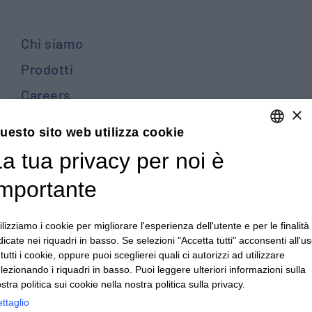
Chi siamo
Prodotti
Careers
×
Contattaci
uesto sito web utilizza cookie
Blog
a tua privacy per noi è
ENGLISH
PRIVACY POLICY E COOKIES
ITALIAN
importante
TERMINI E CONDIZIONI GENERALI DI VENDITA
ENGLISH
TERMINI E CONDIZIONI GENERALI DI ACQUISTO
ilizziamo i cookie per migliorare l'esperienza dell'utente e per le finalità
FRENCH
dicate nei riquadri in basso. Se selezioni "Accetta tutti" acconsenti all'u
PRIVACY DIPENDENTI - PRIVACY CLIENTI E FORNITORI
GERMAN
 tutti i cookie, oppure puoi sceglierei quali ci autorizzi ad utilizzare
lezionando i riquadri in basso. Puoi leggere ulteriori informazioni sulla
CONDIZIONI GENERALI PER LA REALIZZAZIONE DI
ZH
stra politica sui cookie nella nostra politica sulla privacy.
ATTREZZATURE
ttaglio