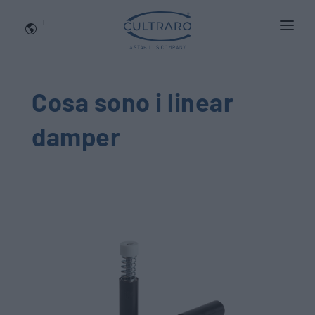
IT
CHI SIAMO
PRODOTTI
Cosa sono i linear
APPLICAZIONI
damper
NEWS
BLOG
QUALITA' E INNOVAZIONE
Contattaci