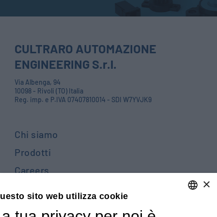
CULTRARO AUTOMAZIONE
ENGINEERING S.r.l.
Via Albenga, 94
10098 - Rivoli (TO) Italia
Reg. imp. e P.IVA 07407810014 - SDI W7YVJK9
Chi siamo
Prodotti
Careers
×
Contattaci
uesto sito web utilizza cookie
Blog
a tua privacy per noi è
ENGLISH