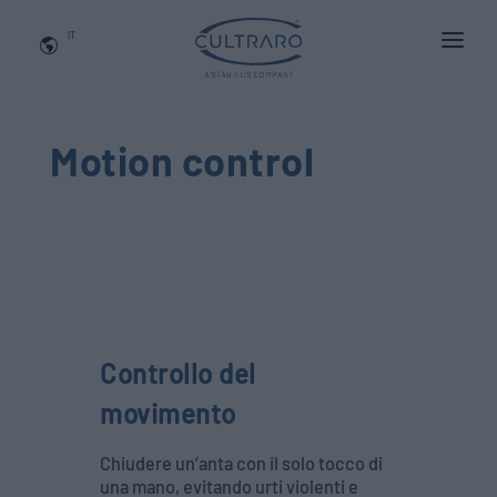
IT
CHI SIAMO
PRODOTTI
Motion control
APPLICAZIONI
NEWS
BLOG
QUALITA' E INNOVAZIONE
Controllo del
Contattaci
movimento
Chiudere un’anta con il solo tocco di
una mano, evitando urti violenti e