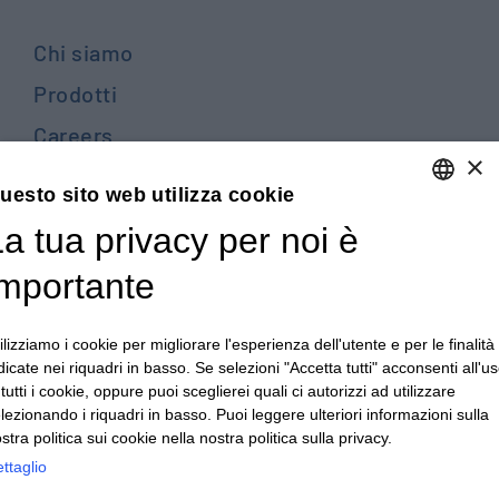
Chi siamo
Prodotti
Careers
×
Contattaci
uesto sito web utilizza cookie
Blog
a tua privacy per noi è
ENGLISH
PRIVACY POLICY E COOKIES
ITALIAN
importante
TERMINI E CONDIZIONI GENERALI DI VENDITA
ENGLISH
TERMINI E CONDIZIONI GENERALI DI ACQUISTO
ilizziamo i cookie per migliorare l'esperienza dell'utente e per le finalità
FRENCH
dicate nei riquadri in basso. Se selezioni "Accetta tutti" acconsenti all'u
PRIVACY DIPENDENTI - PRIVACY CLIENTI E FORNITORI
GERMAN
 tutti i cookie, oppure puoi sceglierei quali ci autorizzi ad utilizzare
lezionando i riquadri in basso. Puoi leggere ulteriori informazioni sulla
CONDIZIONI GENERALI PER LA REALIZZAZIONE DI
ZH
stra politica sui cookie nella nostra politica sulla privacy.
ATTREZZATURE
ttaglio
WHISTLEBLOWING