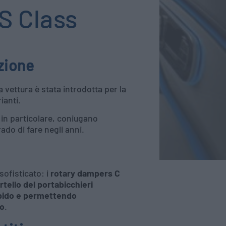
S Class
zione
 vettura è stata introdotta per la
ianti.
, in particolare, coniugano
do di fare negli anni.
sofisticato: i
rotary dampers C
rtello del portabicchieri
bido e permettendo
so
.