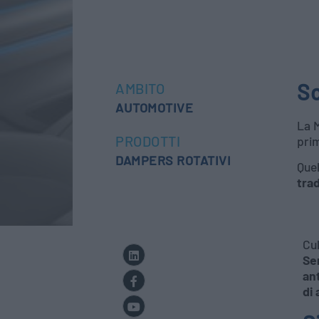
So
AMBITO
AUTOMOTIVE
La M
PRODOTTI
prim
DAMPERS ROTATIVI
Quel
tra
Cul
Se
an
di