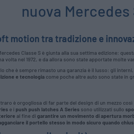
nuova Mercedes 
ft motion tra tradizione e innova
ercedes Classe S è giunta alla sua settima edizione: questa
a volta nel 1972, e da allora sono state apportate molte var
lo che è sempre rimasto una garanzia è il lusso: gli interni
dizione e tecnologia
come poche altre auto sono state in gra
traro è orgogliosa di far parte del design di un mezzo così 
ries
e i
push push latches A Series
sono utilizzati sullo
spo
teriore
al fine di
garantire un movimento di apertura mor
 agganciare il portello stesso in modo sicuro quando chiu