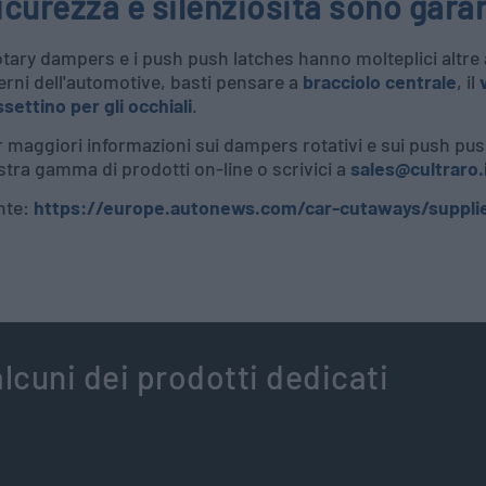
icurezza e silenziosità sono garan
otary dampers e i push push latches hanno molteplici altre 
erni dell'automotive, basti pensare a
bracciolo centrale
, il
settino per gli occhiali
.
 maggiori informazioni sui dampers rotativi e sui push push 
tra gamma di prodotti on-line o scrivici a
sales@cultraro.
nte:
https://europe.autonews.com/car-cutaways/suppli
lcuni dei prodotti dedicati