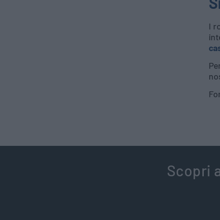
S
I r
int
cas
Per
nos
Fo
Scopri a