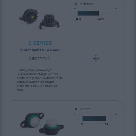
C SERIES
ROTARY DAMPER TWO WAYS
SUBSERIES CJ
Il rotary damper two ways
CJ presenta montaggio con clip
posteriore grande, un diametro del
corpo di 15 mm e una coppia
disponibile da 0,12 Ncm a 2,20
Ncm.