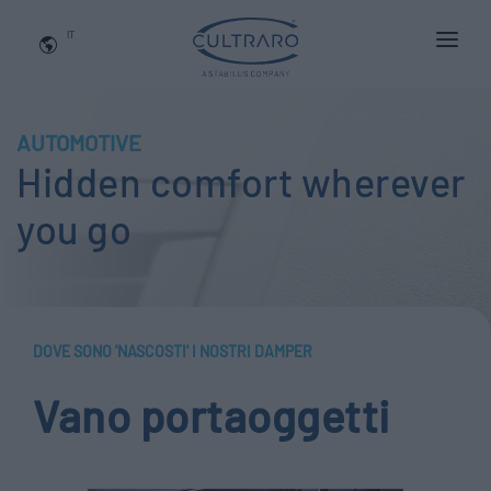
IT
CHI SIAMO
PRODOTTI
AUTOMOTIVE
Hidden comfort wherever
APPLICAZIONI
you go
NEWS
BLOG
QUALITA' E INNOVAZIONE
DOVE SONO 'NASCOSTI' I NOSTRI DAMPER
Contattaci
Vano portaoggetti