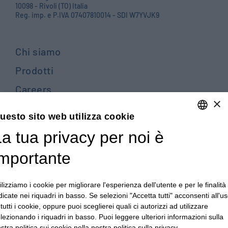
10098 - Rivoli (TO) Italia
Reg. imp. e P.IVA 07407810014 - SDI W7YVJK9
Chi siamo
Prodotti
Careers
×
Contattaci
uesto sito web utilizza cookie
Blog
a tua privacy per noi è
ENGLISH
PRIVACY POLICY E COOKIES
ITALIAN
importante
TERMINI E CONDIZIONI GENERALI DI VENDITA
ENGLISH
TERMINI E CONDIZIONI GENERALI DI ACQUISTO
ilizziamo i cookie per migliorare l'esperienza dell'utente e per le finalità
FRENCH
dicate nei riquadri in basso. Se selezioni "Accetta tutti" acconsenti all'u
PRIVACY DIPENDENTI - PRIVACY CLIENTI E FORNITORI
GERMAN
 tutti i cookie, oppure puoi sceglierei quali ci autorizzi ad utilizzare
lezionando i riquadri in basso. Puoi leggere ulteriori informazioni sulla
CONDIZIONI GENERALI PER LA REALIZZAZIONE DI
ZH
stra politica sui cookie nella nostra politica sulla privacy.