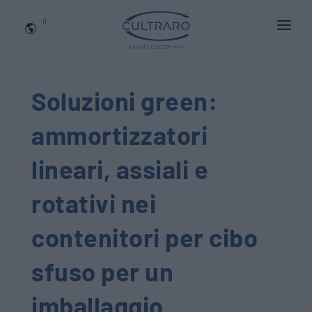
IT
CHI SIAMO
PRODOTTI
Soluzioni green:
APPLICAZIONI
ammortizzatori
NEWS
lineari, assiali e
BLOG
rotativi nei
QUALITA' E INNOVAZIONE
contenitori per cibo
Contattaci
sfuso per un
imballaggio