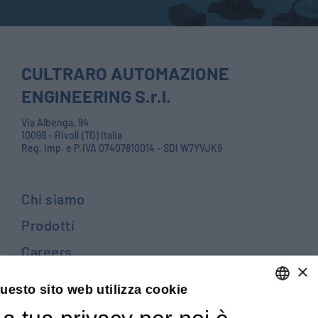
CULTRARO AUTOMAZIONE
ENGINEERING S.r.l.
Via Albenga, 94
10098 - Rivoli (TO) Italia
Reg. imp. e P.IVA 07407810014 - SDI W7YVJK9
Chi siamo
Prodotti
Careers
×
Contattaci
uesto sito web utilizza cookie
Blog
ENGLISH