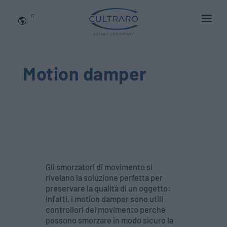
IT
CHI SIAMO
PRODOTTI
Motion damper
APPLICAZIONI
NEWS
BLOG
QUALITA' E INNOVAZIONE
Gli smorzatori di movimento si
Contattaci
rivelano la soluzione perfetta per
preservare la qualità di un oggetto:
infatti, i motion damper sono utili
controllori del movimento perché
possono smorzare in modo sicuro la