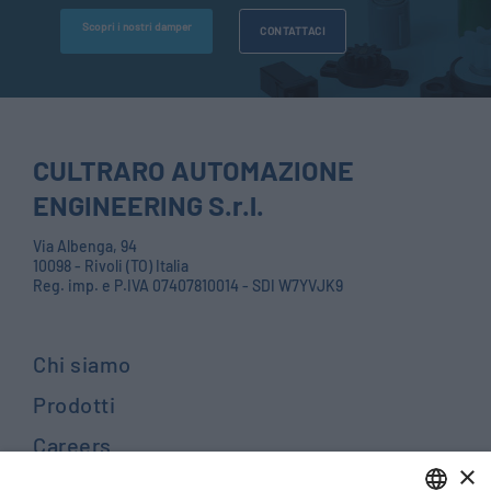
Scopri i nostri damper
CONTATTACI
CULTRARO AUTOMAZIONE
ENGINEERING S.r.l.
Via Albenga, 94
10098 - Rivoli (TO) Italia
Reg. imp. e P.IVA 07407810014 - SDI W7YVJK9
Chi siamo
Prodotti
Careers
×
Contattaci