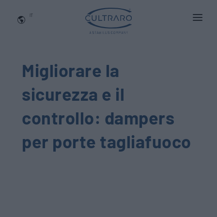
IT
CHI SIAMO
PRODOTTI
Migliorare la
APPLICAZIONI
sicurezza e il
NEWS
controllo: dampers
BLOG
per porte tagliafuoco
QUALITA' E INNOVAZIONE
Contattaci