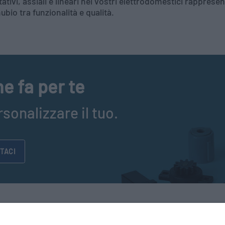
ativi, assiali e lineari nei vostri elettrodomestici rapprese
bio tra funzionalità e qualità.
e fa per te
sonalizzare il tuo.
TACI
PR
Chi siamo