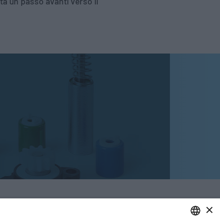
nta un passo avanti verso il
×
IVACY POLICY E COOKIES