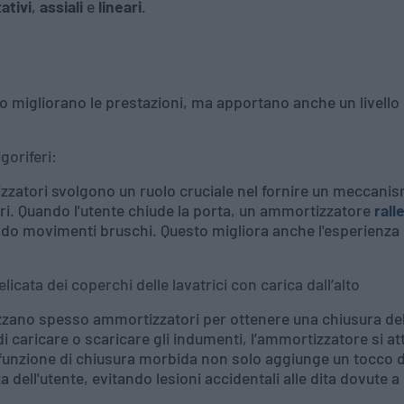
ativi
,
assiali
e
lineari
.
lo migliorano le prestazioni, ma apportano anche un livello 
goriferi:
izzatori svolgono un ruolo cruciale nel fornire un meccanis
feri. Quando l'utente chiude la porta, un ammortizzatore
rall
do movimenti bruschi. Questo migliora anche l'esperienza d
icata dei coperchi delle lavatrici con carica dall’alto
izzano spesso ammortizzatori per ottenere una chiusura del
di caricare o scaricare gli indumenti, l’ammortizzatore si at
 funzione di chiusura morbida non solo aggiunge un tocco di
 dell'utente, evitando lesioni accidentali alle dita dovute 