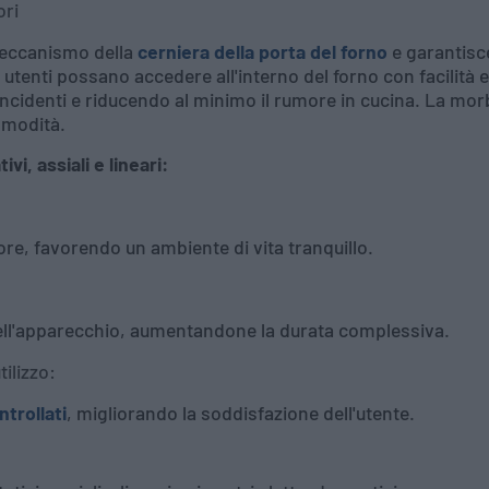
ori
meccanismo della
cerniera della porta del forno
e garantisce
 utenti possano accedere all'interno del forno con facilità e 
incidenti e riducendo al minimo il rumore in cucina. La m
omodità.
vi, assiali e lineari:
re, favorendo un ambiente di vita tranquillo.
ell'apparecchio, aumentandone la durata complessiva.
ilizzo:
ntrollati
, migliorando la soddisfazione dell'utente.