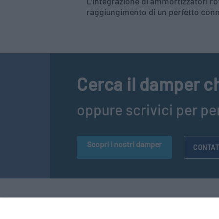
L'integrazione di ammortizzatori rot
raggiungimento di un perfetto connu
Cerca il damper ch
oppure scrivici per per
Scopri i nostri damper
CONTAT
CULTRARO AUTOMAZIONE