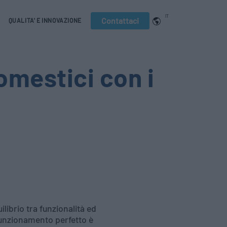
IT
Contattaci
QUALITA' E INNOVAZIONE
domestici con i
librio tra funzionalità ed
funzionamento perfetto è