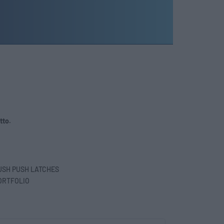
tto.
USH PUSH LATCHES
ORTFOLIO