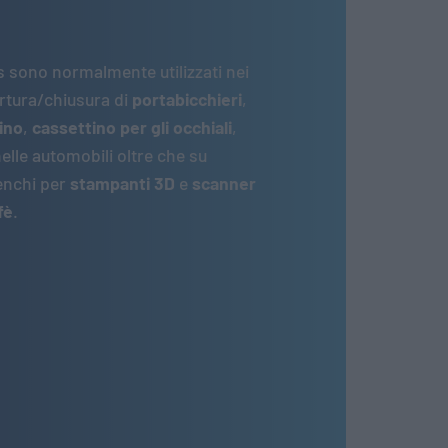
s sono normalmente utilizzati nei
rtura/chiusura di
portabicchieri
,
ino
,
cassettino per gli occhiali
,
elle automobili oltre che su
enchi per
stampanti 3D
e
scanner
fè
.