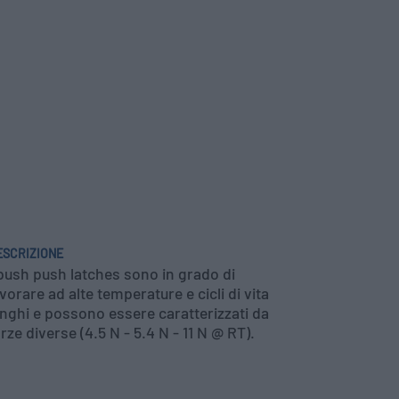
ESCRIZIONE
 push push latches sono in grado di
avorare ad alte temperature e cicli di vita
unghi e possono essere caratterizzati da
orze diverse (4.5 N - 5.4 N - 11 N @ RT).