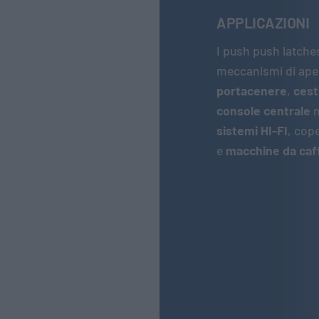
APPLICAZIONI
I push push latche
meccanismi di ape
portacenere
,
cest
console centrale
n
sistemi HI-FI
, cop
e
macchine da caf