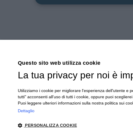
CULTRARO AUTOMAZIONE
ENGINEERING S.r.l.
Questo sito web utilizza cookie
Via Albenga, 94
La tua privacy per noi è im
10098 - Rivoli (TO) Italia
Reg. imp. e P.IVA 07407810014 - SDI W7YVJK9
Utilizziamo i cookie per migliorare l'esperienza dell'utente e pe
tutti" acconsenti all'uso di tutti i cookie, oppure puoi scegliere
Puoi leggere ulteriori informazioni sulla nostra politica sui cook
Dettaglio
PERSONALIZZA COOKIE
© 2026 - CULTRARO AUTOMAZIONE ENGINEERING