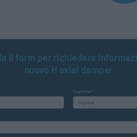
a il form per richiedere informazi
nuovo H axial damper
Cognome*