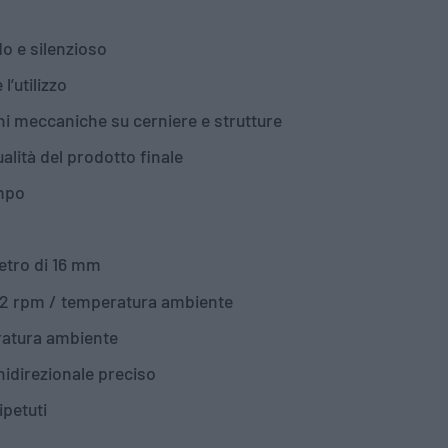
o e silenzioso
’utilizzo
oni meccaniche su cerniere e strutture
alità del prodotto finale
empo
etro di 16 mm
2 rpm / temperatura ambiente
eratura ambiente
idirezionale preciso
ipetuti