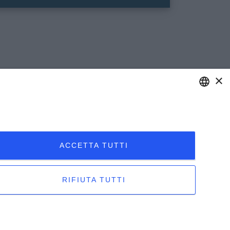
×
IVACY POLICY E COOKIES
RMINI E CONDIZIONI GENERALI DI VENDITA
ENGLISH
RMINI E CONDIZIONI GENERALI DI ACQUISTO
ITALIAN
IVACY DIPENDENTI - PRIVACY CLIENTI E
RNITORI
ACCETTA TUTTI
ENGLISH
NDIZIONI GENERALI PER LA REALIZZAZIONE DI
FRENCH
TREZZATURE
RIFIUTA TUTTI
ISTLEBLOWING
GERMAN
ZH
wered by Proposte