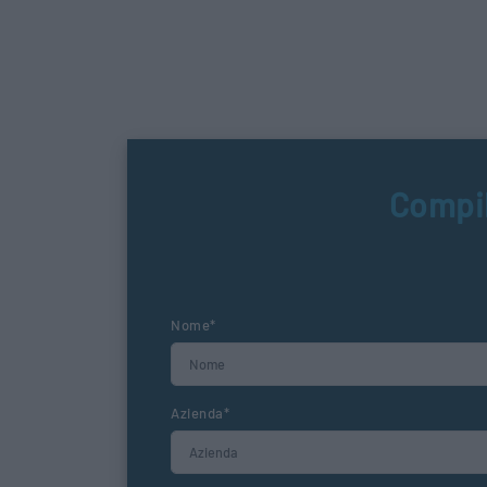
Compil
Nome*
Azienda*