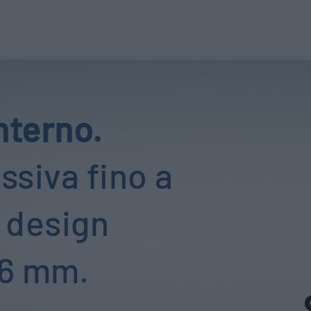
interno.
ssiva fino a
 design
16 mm.