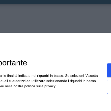
PR
Chi siamo
Prodotti
TE
Careers
TE
portante
Contattaci
PR
FO
Blog
r le finalità indicate nei riquadri in basso. Se selezioni "Accetta
CO
i quali ci autorizzi ad utilizzare selezionando i riquadri in basso.
AT
ie nella nostra politica sulla privacy.
WH
po