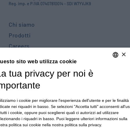
Reg. imp. e P.IVA 07407810014 - SDI W7YVJK9
Chi siamo
Prodotti
Careers
×
Contattaci
uesto sito web utilizza cookie
Blog
a tua privacy per noi è
ENGLISH
PRIVACY POLICY E COOKIES
ITALIAN
importante
TERMINI E CONDIZIONI GENERALI DI VENDITA
ENGLISH
TERMINI E CONDIZIONI GENERALI DI ACQUISTO
ilizziamo i cookie per migliorare l'esperienza dell'utente e per le finalità
FRENCH
dicate nei riquadri in basso. Se selezioni "Accetta tutti" acconsenti all'u
PRIVACY DIPENDENTI - PRIVACY CLIENTI E FORNITORI
GERMAN
 tutti i cookie, oppure puoi sceglierei quali ci autorizzi ad utilizzare
lezionando i riquadri in basso. Puoi leggere ulteriori informazioni sulla
CONDIZIONI GENERALI PER LA REALIZZAZIONE DI
ZH
stra politica sui cookie nella nostra politica sulla privacy.
ATTREZZATURE