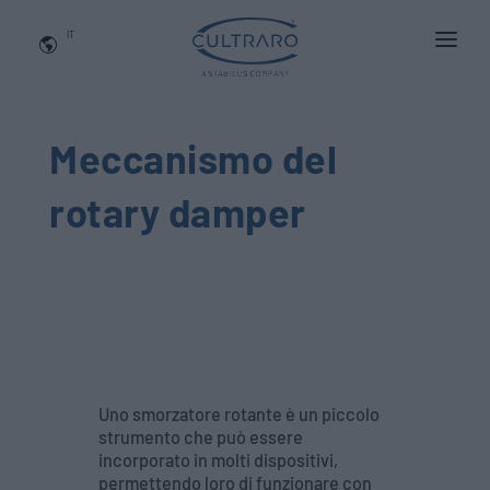
IT
CHI SIAMO
PRODOTTI
Meccanismo del
APPLICAZIONI
rotary damper
NEWS
BLOG
QUALITA' E INNOVAZIONE
Contattaci
Uno smorzatore rotante è un piccolo
strumento che può essere
incorporato in molti dispositivi,
permettendo loro di funzionare con