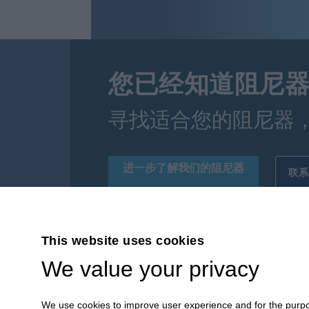
您已经知道阻尼
寻找适合您的阻尼器
进一步了解我们的阻尼器
联系
This website uses cookies
CULTRARO AUTOMAZIONE
We value your privacy
ENGINEERING S.r.l.
We use cookies to improve user experience and for the purpose