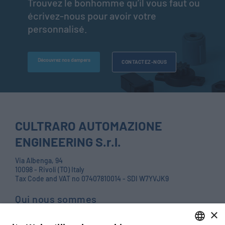
Trouvez le bonhomme qu’il vous faut ou
écrivez-nous pour avoir votre
personnalisé.
Découvrez nos dampers
CONTACTEZ-NOUS
CULTRARO AUTOMAZIONE
ENGINEERING S.r.l.
Via Albenga, 94
10098 - Rivoli (TO) Italy
Tax Code and VAT no 07407810014 - SDI W7YVJK9
Qui nous sommes
×
Produits