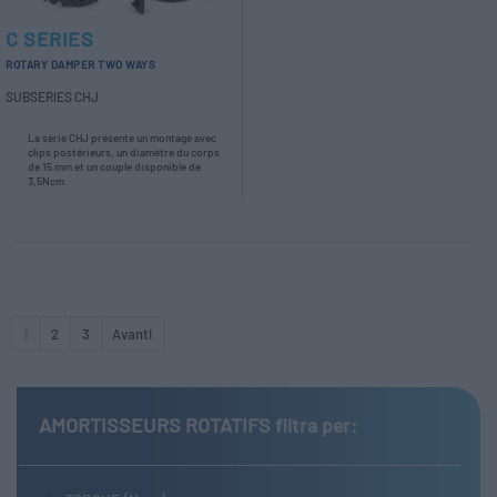
C SERIES
ROTARY DAMPER TWO WAYS
SUBSERIES CHJ
La série CHJ présente un montage avec
clips postérieurs, un diamètre du corps
de 15 mm et un couple disponible de
3,5Ncm.
1
2
3
Avanti
AMORTISSEURS ROTATIFS
filtra per: