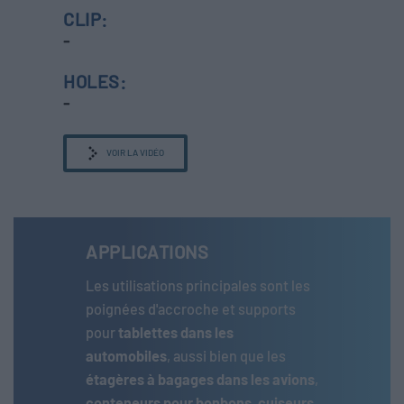
CLIP:
-
HOLES:
-
VOIR LA VIDÉO
APPLICATIONS
Les utilisations principales sont les
poignées d'accroche et supports
pour
tablettes dans les
automobiles
, aussi bien que les
étagères à bagages dans les avions
,
conteneurs pour bonbons
,
cuiseurs