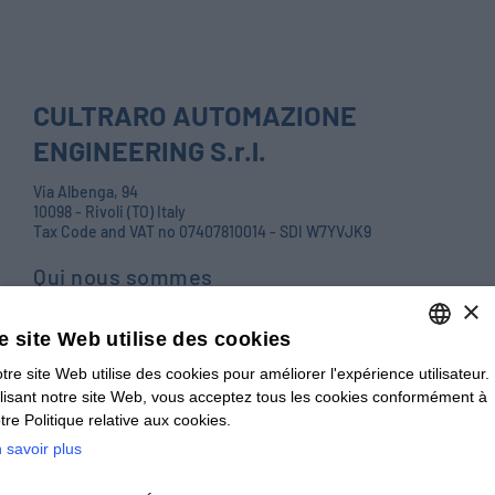
CULTRARO AUTOMAZIONE
ENGINEERING S.r.l.
Via Albenga, 94
10098 - Rivoli (TO) Italy
Tax Code and VAT no 07407810014 - SDI W7YVJK9
Qui nous sommes
×
Produits
e site Web utilise des cookies
Careers
tre site Web utilise des cookies pour améliorer l'expérience utilisateur.
ENGLISH
Contactez-nous
ilisant notre site Web, vous acceptez tous les cookies conformément à
ITALIAN
tre Politique relative aux cookies.
Blog
 savoir plus
ENGLISH
WHISTLEBLOWING
FRENCH