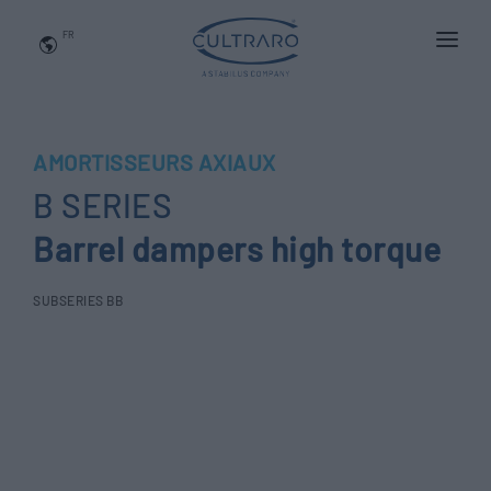
FR
QUI NOUS SOMMES
PRODUITS
AMORTISSEURS AXIAUX
APPLICATIONS
B SERIES
NEWS
Barrel dampers high torque
BLOG
SUBSERIES BB
QUALITÉ ET INNOVATION
Contactez-Nous