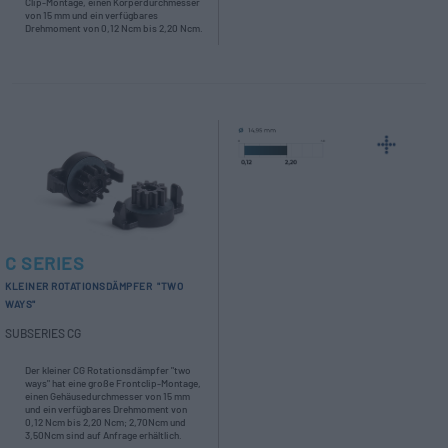
Clip-Montage, einen Körperdurchmesser
von 15 mm und ein verfügbares
Drehmoment von 0,12 Ncm bis 2,20 Ncm.
C SERIES
KLEINER ROTATIONSDÄMPFER "TWO
WAYS"
SUBSERIES CG
Der kleiner CG Rotationsdämpfer "two
ways" hat eine große Frontclip-Montage,
einen Gehäusedurchmesser von 15 mm
und ein verfügbares Drehmoment von
0,12 Ncm bis 2,20 Ncm; 2,70Ncm und
3,50Ncm sind auf Anfrage erhältlich.