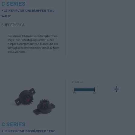
C SERIES
KLEINER ROTATIONSDÄMPFER "TWO
WAYS"
SUBSERIES CA
Der kleiner CA Rotationsdämpfer "two
ways"
hat Befestigungslöcher, einen
Körperdurchmesser von 15 mm und ein
verfügbares Drehmoment von 0,12 Ncm
bis 2,20 Ncm.
C SERIES
KLEINER ROTATIONSDÄMPFER "TWO