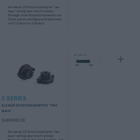
Der kleiner CD Rotationsdämpfer "two
ways" verfügt über eine Frontclip-
Montage, einen Körperdurchmesser von
15 mm und ein verfügbares Drehmoment
von 0,12 Ncm bis 3,50 Ncm.
C SERIES
KLEINER ROTATIONSDÄMPFER "TWO
WAYS"
SUBSERIES CE
Der kleiner CE Rotationsdämpfer "two
ways" verfügt über eine Frontclip-
Montage verfügt über eine Frontclip- und