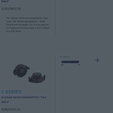
WAYS"
SUBSERIES CB
Der kleiner CB Rotationsdämpfer "two
ways" hat Befestigungslöcher, einen
Körperdurchmesser von 15 mm und ein
verfügbares Drehmoment von 0,12 Ncm
bis 3,50 Ncm.
C SERIES
KLEINER ROTATIONSDÄMPFER "TWO
WAYS"
SUBSERIES CD