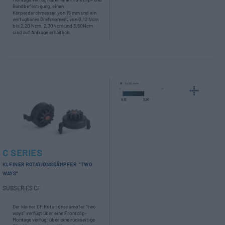
Bundbefestigung, einen
Körperdurchmesser von 15 mm und ein
verfügbares Drehmoment von 0,12 Ncm
bis 2,20 Ncm; 2,70Ncm und 3,50Ncm
sind auf Anfrage erhältlich.
C SERIES
KLEINER ROTATIONSDÄMPFER "TWO
WAYS"
SUBSERIES CF
Der kleiner CF Rotationsdämpfer "two
ways" verfügt über eine Frontclip-
Montage verfügt über eine rückseitige