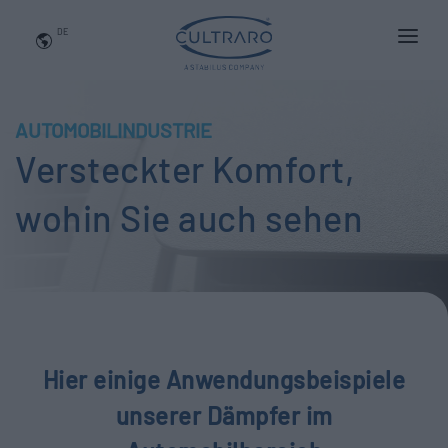
DE
WER WIR SIND
PRODUKTE
AUTOMOBILINDUSTRIE
Versteckter Komfort,
ANWENDUNGEN
NEWS
wohin Sie auch sehen
BLOG
QUALITÄT UND INNOVATION
Kontaktieren Sie Uns
Hier einige Anwendungsbeispiele
unserer Dämpfer im