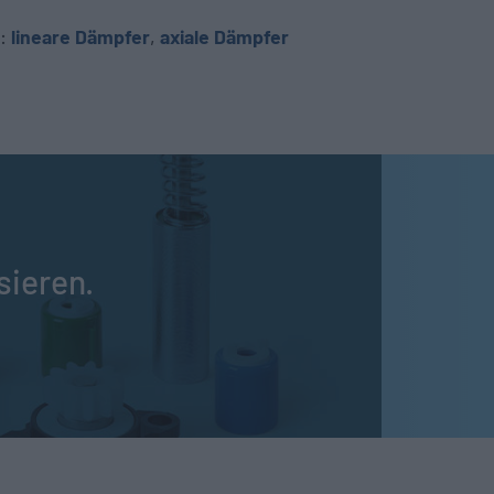
n:
lineare Dämpfer
,
axiale Dämpfer
sieren.