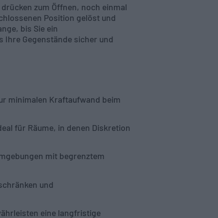
l drücken zum Öffnen, noch einmal
chlossenen Position gelöst und
nge, bis Sie ein
ss Ihre Gegenstände sicher und
 nur minimalen Kraftaufwand beim
eal für Räume, in denen Diskretion
 Umgebungen mit begrenztem
nschränken und
rleisten eine langfristige