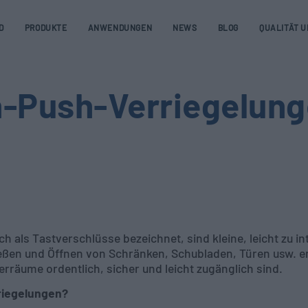
D
PRODUKTE
ANWENDUNGEN
NEWS
BLOG
QUALITÄT U
h-Push-Verriegelun
uch als Tastverschlüsse bezeichnet, sind kleine, leicht zu 
eßen und Öffnen von Schränken, Schubladen, Türen usw. 
erräume ordentlich, sicher und leicht zugänglich sind.
riegelungen?